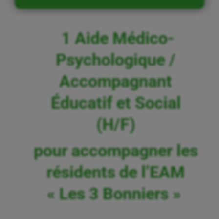
1 Aide Médico-
Psychologique /
Accompagnant
Éducatif et Social
(H/F)
pour accompagner les
résidents de l’EAM
« Les 3 Bonniers »