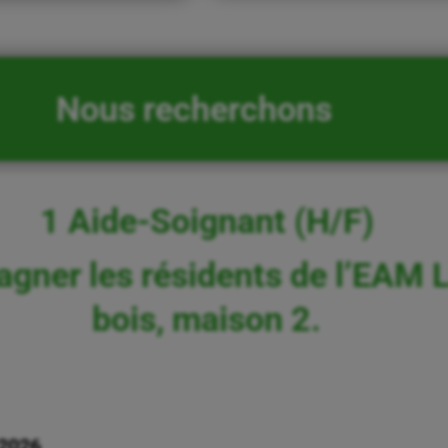
Nous recherchons
1 Aide-Soignant (H/F)
gner les résidents de l’EAM 
bois, maison 2.
 2026