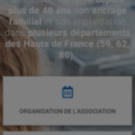
plus de 40 ans
son
ancrage
familial
et son implantation
dans
plusieurs départements
des Hauts de France (59, 62,
80).
ORGANISATION DE L’ASSOCIATION