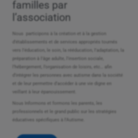
familles par
l’association
Nous participons à la création et à la gestion
d’établissements et de services appropriés tournés
vers l’éducation, le soin, la rééducation, l’adaptation, la
préparation à l’âge adulte, l’insertion sociale,
l’hébergement, l’organisation de loisirs, etc… afin
d’intégrer les personnes avec autisme dans la société
et de leur permettre d’accéder à une vie digne en
veillant à leur épanouissement.
Nous Informons et formons les parents, les
professionnels et le grand public sur les stratégies
éducatives spécifiques à l’Autisme.