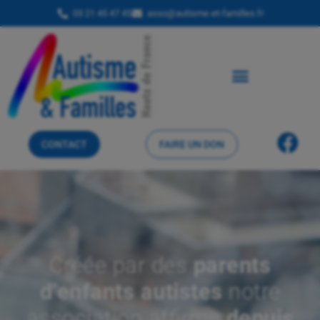
03 21 45 47 45
asso@autisme-et-familles.fr
CONTACT
FAIRE UN DON
Créée par des
parents
d’enfants autistes
notre
association affirme
depuis