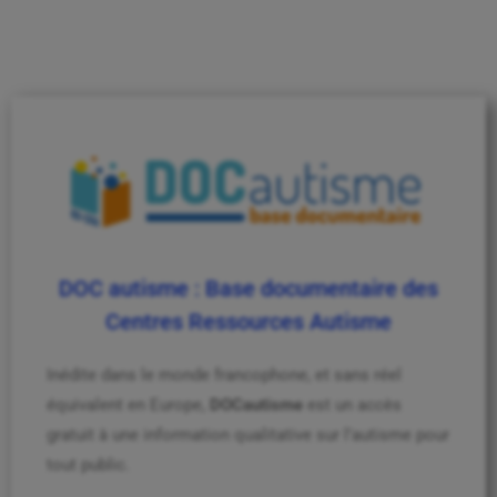
DOC autisme : Base documentaire des
Centres Ressources Autisme
Inédite dans le monde francophone, et sans réel
équivalent en Europe,
DOCautisme
est un accès
gratuit à une information qualitative sur l’autisme pour
tout public.