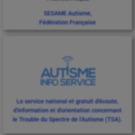
SESAME Autisme,
Fédération Française
Le service national et gratuit d'écoute,
d'information et d'orientation concernant
le Trouble du Spectre de l'Autisme (TSA).