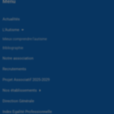
Menu
Actualités
L’Autisme
Mieux comprendre l’autisme
Bibliographie
Notre association
Recrutements
Projet Associatif 2025-2029
Nos établissements
Direction Générale
Index Egalité Professionnelle