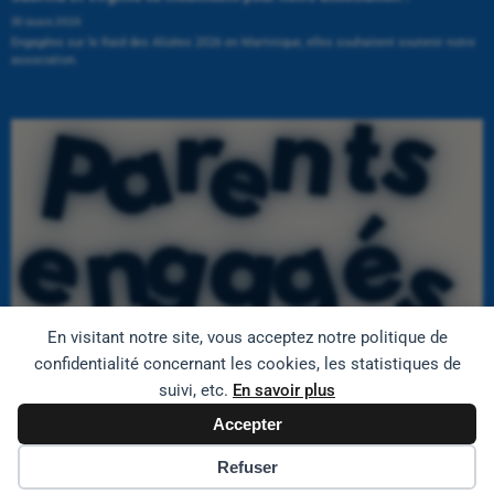
30 mars 2026
Engagées sur le Raid des Alizées 2026 en Martinique, elles souhaitent soutenir notre
association.
En visitant notre site, vous acceptez notre politique de
confidentialité concernant les cookies, les statistiques de
suivi, etc.
En savoir plus
Journée Mondiale de Sensibilisation à l’Autisme
1 avril 2025
Accepter
Dans le cadre de la journée mondiale de sensibilisation à
Refuser