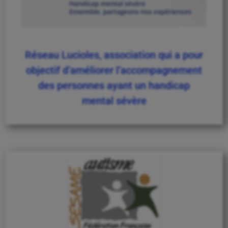
Réseau Lucioles, association qui a pour
objectif d’améliorer l’accompagnement
des personnes ayant un handicap
mental sévère