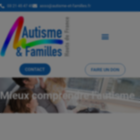
03 21 45 47 45
asso@autisme-et-familles.fr
CONTACT
FAIRE UN DON
Mieux comprendre l’autisme