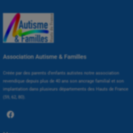
Association Autisme & Familles
Créée par des parents d’enfants autistes notre association
revendique depuis plus de 40 ans son ancrage familial et son
implantation dans plusieurs départements des Hauts de France
(59, 62, 80).