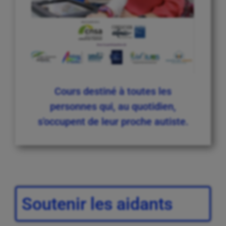
Cours destiné à toutes les
personnes qui, au quotidien,
s'occupent de leur proche autiste.
Soutenir les aidants