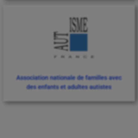
Association nationale de familles avec
des enfants et adultes autistes