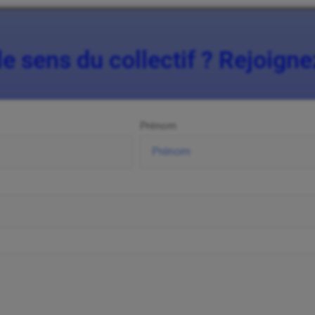
e sens du collectif ? Rejoign
Prénom